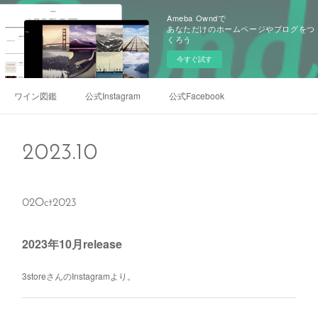
Ameba Owndで
あなただけのホームページやブログをつ
くろう
今すぐ試す
ワイン図鑑
公式Instagram
公式Facebook
2023
.
10
02
Oct
2023
2023年10月release
3storeさんのInstagramより。