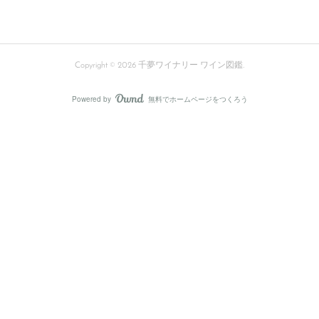
Copyright ©
2026
千夢ワイナリー ワイン図鑑
.
Powered by
無料でホームページをつくろう
AmebaOwnd